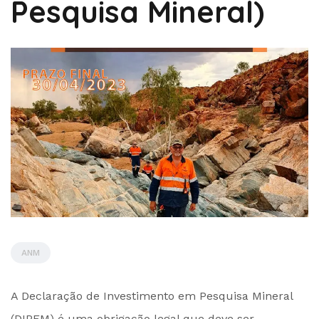
Pesquisa Mineral)
ANM
by
A Declaração de Investimento em Pesquisa Mineral
Administrador
(DIPEM) é uma obrigação legal que deve ser