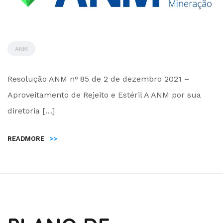
ANM
by
Resolução ANM nº 85 de 2 de dezembro 2021 –
Administrador
Aproveitamento de Rejeito e Estéril A ANM por sua
diretoria […]
READMORE
>>