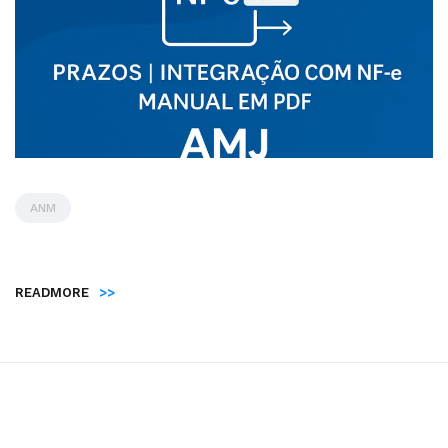
ANM
by
Administrador
READMORE
>>