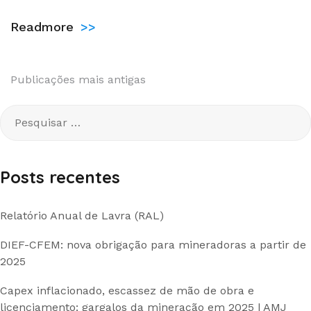
Readmore
>>
Navegação
Publicações mais antigas
por
Pesquisar
por:
posts
Posts recentes
Relatório Anual de Lavra (RAL)
DIEF-CFEM: nova obrigação para mineradoras a partir de
2025
Capex inflacionado, escassez de mão de obra e
licenciamento: gargalos da mineração em 2025 | AMJ