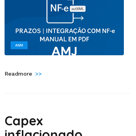
ANM
by
Administrador
Readmore
>>
Capex
inflacionado,