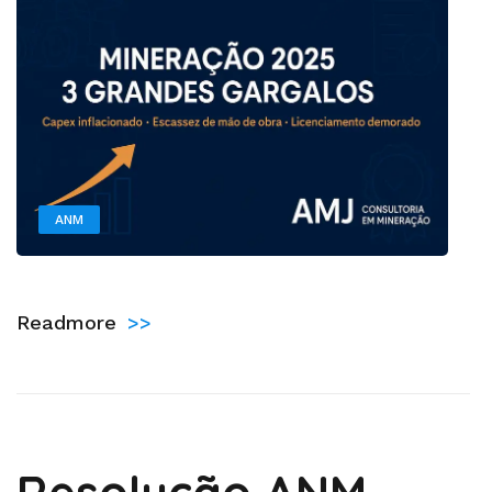
ANM
by
Administrador
Readmore
>>