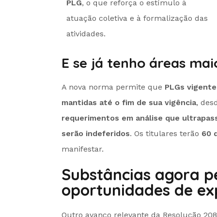
PLG
, o que reforça o estímulo à
atuação coletiva e à formalização das
atividades.
E se já tenho áreas mai
A nova norma permite que
PLGs vigente
mantidas até o fim de sua vigência
, des
requerimentos em análise que ultrapass
serão indeferidos
. Os titulares terão
60 
manifestar.
Substâncias agora p
oportunidades de ex
Outro avanço relevante da Resolução 20