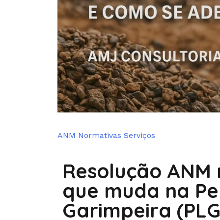
ANM
Normativas
Serviços
by
Resolução ANM n
Administrador
que muda na Pe
Garimpeira (PLG