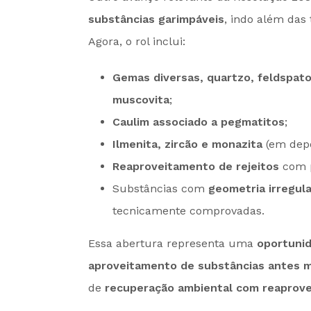
substâncias garimpáveis
, indo além das 
Agora, o rol inclui:
Gemas diversas, quartzo, feldspato,
muscovita
;
Caulim associado a pegmatitos
;
Ilmenita, zircão e monazita
(em depó
Reaproveitamento de rejeitos
com p
Substâncias com
geometria irregula
tecnicamente comprovadas.
Essa abertura representa uma
oportunid
aproveitamento de substâncias antes m
de
recuperação ambiental com reaprove