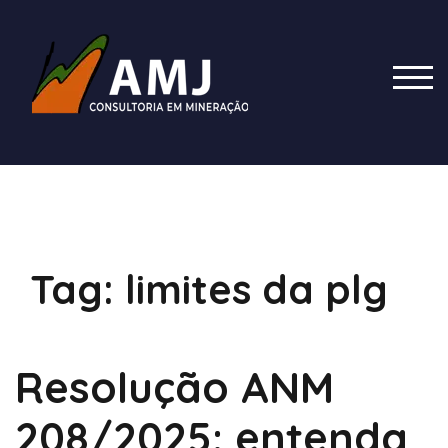
Skip
to
content
TOG
Tag:
limites da plg
Resolução ANM
208/2025: entenda