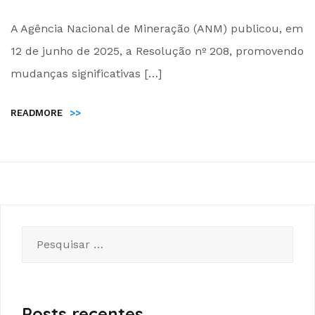
by
A Agência Nacional de Mineração (ANM) publicou, em
Administrador
12 de junho de 2025, a Resolução nº 208, promovendo
mudanças significativas […]
READMORE
>>
Pesquisar
por:
Posts recentes