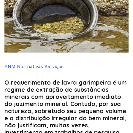
ANM
Normativas
Serviços
O requerimento de lavra garimpeira é um
by
Administrador
regime de extração de substâncias
minerais com aproveitamento imediato
do jazimento mineral. Contudo, por sua
natureza, sobretudo seu pequeno volume
e a distribuição irregular do bem mineral,
não justificam, muitas vezes,
investimento em trabalhos de pesquisa,