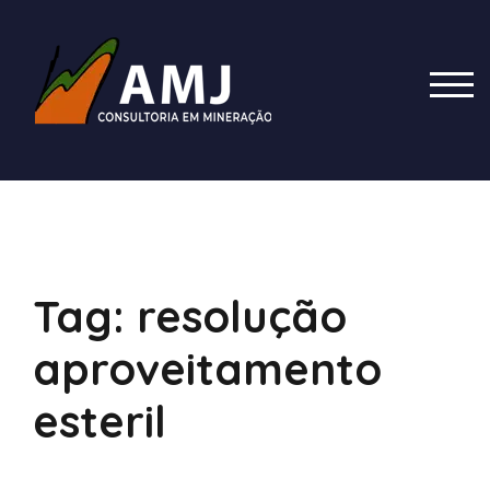
Skip
to
content
TOG
Tag:
resolução
aproveitamento
esteril