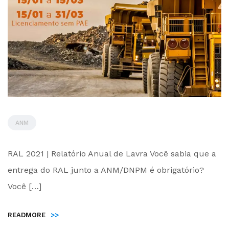
ANM
by
RAL 2021 | Relatório Anual de Lavra Você sabia que a
Administrador
entrega do RAL junto a ANM/DNPM é obrigatório?
Você […]
READMORE
>>