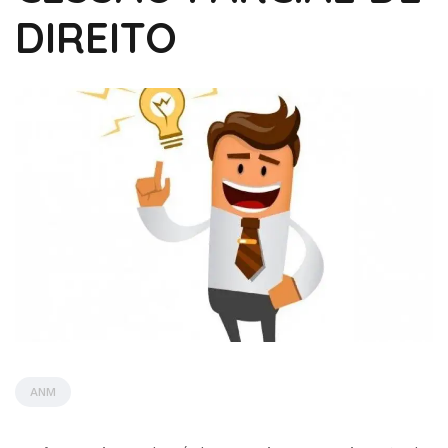
DIREITO
ANM
by