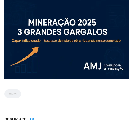
ANM
by
Administrador
READMORE
>>