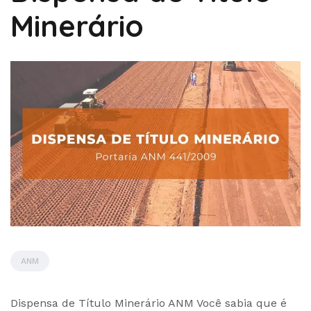
Minerário
ANM
by
Dispensa de Título Minerário ANM Você sabia que é