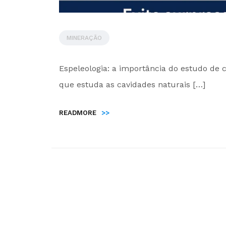
MINERAÇÃO
by
Espeleologia: a importância do estudo de c
Administrador
que estuda as cavidades naturais […]
READMORE
>>