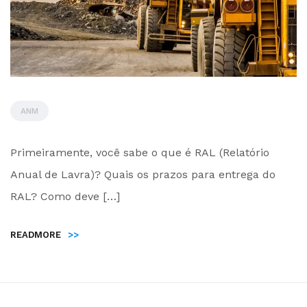
ANM
by
Primeiramente, você sabe o que é RAL (Relatório
Administrador
Anual de Lavra)? Quais os prazos para entrega do
RAL? Como deve […]
READMORE
>>